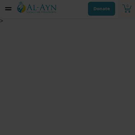
0
Donate
>
الفدية/الكفارة