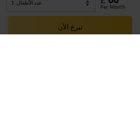
Per Month
تبرع الآن
في حال تجاوزت التبرعات الواردة الاحتياج المطلوب، فسيتم تخصيص المبالغ الفائضة لصالح
صندوق الرعاية الاجتماعية، الذي يساهم في تلبية مختلف احتياجات الأطفال اليتامى والعوائل
المستفيدة المسجلة لدى مؤسسة العين في البلدان التي تعمل فيها المؤسسة. وتتضمّن التبرعات
التي تستلمها مؤسسة العين النفقات الضرورية لاستمرار عمل المؤسسة في استقبال تبرعاتكم
وصرفها في الخدمات المقدمة للمستفيدين، وذلك وفق مأذونية سماحة المرجع الديني الأعلى
USEFUL LINKS
Contact Al-Ayn UK
Careers
Privacy