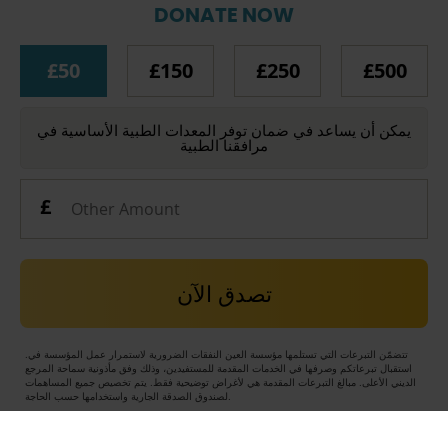
DONATE NOW
£50
£150
£250
£500
يمكن أن يساعد في ضمان توفر المعدات الطبية الأساسية في
مرافقنا الطبية
تصدق الآن
.تتضمّن التبرعات التي تستلمها مؤسسة العين النفقات الضرورية لاستمرار عمل المؤسسة في
استقبال تبرعاتكم وصرفها في الخدمات المقدمة للمستفيدين، وذلك وفق مأذونية سماحة المرجع
الديني الأعلى. مبالغ التبرعات المقدمة هي لأغراض توضيحية فقط. يتم تخصيص جميع المساهمات
لصندوق الصدقة الجارية واستخدامها حسب الحاجة.