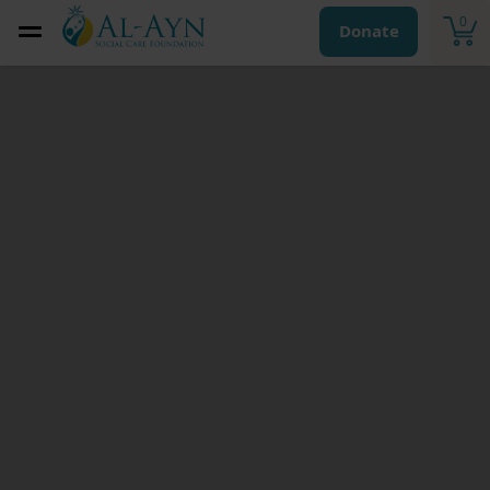
0
Donate