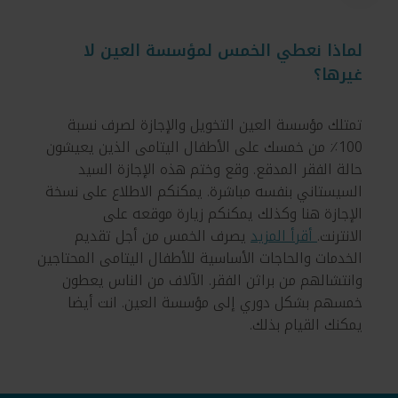
لماذا نعطي الخمس لمؤسسة العين لا
غيرها؟
تمتلك مؤسسة العين التخويل والإجازة لصرف نسبة
100٪ من خمسك على الأطفال اليتامى الذين يعيشون
حالة الفقر المدقع. وقع وختم هذه الإجازة السيد
السيستاني بنفسه مباشرة. يمكنكم الاطلاع على نسخة
الإجازة هنا وكذلك يمكنكم زيارة موقعه على
الانترنت.
أقرأ المزيد
يصرف الخمس من أجل تقديم
الخدمات والحاجات الأساسية للأطفال اليتامى المحتاجين
وانتشالهم من براثن الفقر. الآلاف من الناس يعطون
خمسهم بشكل دوري إلى مؤسسة العين. انت أيضا
يمكنك القيام بذلك.