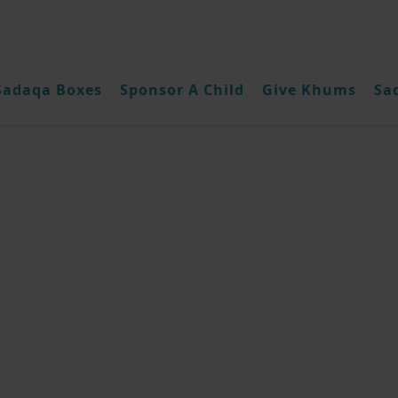
Sadaqa Boxes
Sponsor A Child
Give Khums
Sa