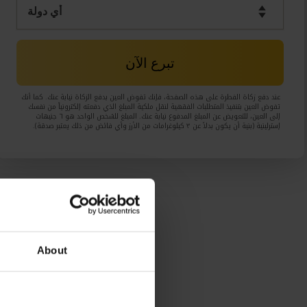
تبرع الآن
عند دفع زكاة الفطرة على هذه الصفحة، فإنك تفوض العين بدفع الزكاة نيابة عنك. كما أنك
تفوض العين بتنفيذ المتطلبات الفقهية لنقل ملكية المبلغ الذي دفعته إلكترونياً من نفسك
إلى العين، للتعويض عن المبلغ المدفوع نيابة عنك. المبلغ للشخص الواحد هو ٦ جنيهات
إسترلينية (بنية أن يكون بدلاً عن ٣ كيلوغرامات من الأرز وأي فائض من ذلك يعتبر صدقة).
About