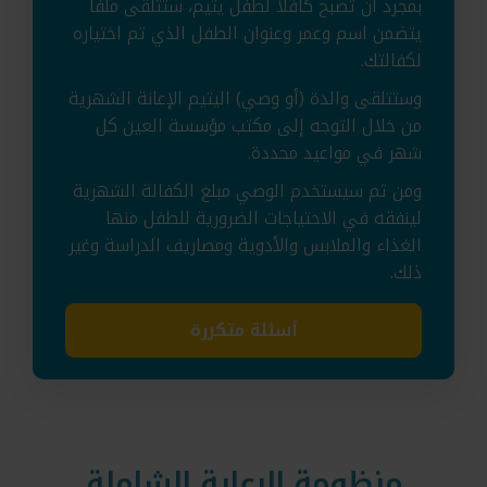
بمجرد أن تصبح كافلا لطفل يتيم، ستتلقى ملفا
يتضمن اسم وعمر وعنوان الطفل الذي تم اختياره
لكفالتك.
وستتلقى والدة (أو وصي) اليتيم الإعانة الشهرية
من خلال التوجه إلى مكتب مؤسسة العين كل
شهر في مواعيد محددة.
ومن ثم سيستخدم الوصي مبلغ الكفالة الشهرية
لينفقه في الاحتياجات الضرورية للطفل منها
الغذاء والملابس والأدوية ومصاريف الدراسة وغير
ذلك.
أسئلة متكررة
منظومة الرعاية الشاملة