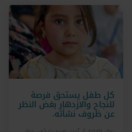
كل طفل يستحق فرصة
للنجاح والازدهار بغض النظر
عن ظروف نشأته.
يمكن لكفالتك أن تُحدث تغييرا جذرياً في حياة