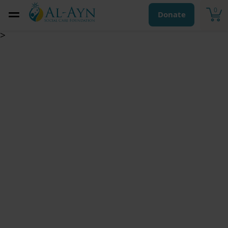
0
Donate
>
أضحية العيد – العراق
(الخروف)