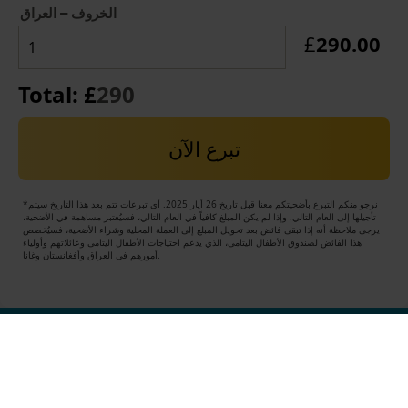
الخروف – العراق
290.00
£
Total: £
290
تبرع الآن
*نرجو منكم التبرع بأضحيتكم معنا قبل تاريخ 26 أيار 2025. أي تبرعات تتم بعد هذا التاريخ سيتم
تأجيلها إلى العام التالي. وإذا لم يكن المبلغ كافياً في العام التالي، فسيُعتبر مساهمة في الأضحية،
يرجى ملاحظة أنه إذا تبقى فائض بعد تحويل المبلغ إلى العملة المحلية وشراء الأضحية، فسيُخصص
هذا الفائض لصندوق الأطفال اليتامى، الذي يدعم احتياجات الأطفال اليتامى وعائلاتهم وأولياء
أمورهم في العراق وأفغانستان وغانا.
USEFUL LINKS
Contact Al-Ayn UK