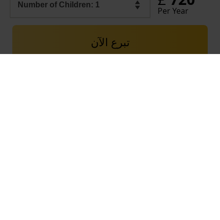
Per Year
تبرع الآن
في حال تجاوزت التبرعات الواردة الاحتياج المطلوب، فسيتم تخصيص المبالغ الفائضة لصالح
صندوق الرعاية الاجتماعية، الذي يساهم في تلبية مختلف احتياجات الأطفال اليتامى والعوائل
المستفيدة المسجلة لدى مؤسسة العين في البلدان التي تعمل فيها المؤسسة. وتتضمّن التبرعات
التي تستلمها مؤسسة العين النفقات الضرورية لاستمرار عمل المؤسسة في استقبال تبرعاتكم
وصرفها في الخدمات المقدمة للمستفيدين، وذلك وفق مأذونية سماحة المرجع الديني الأعلى
USEFUL LINKS
Contact Al-Ayn UK
Careers
Privacy