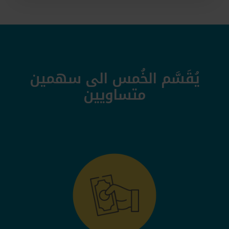
يُقَسَّم الخُمس الى سهمين
متساويين