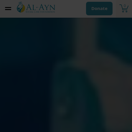
0
Donate