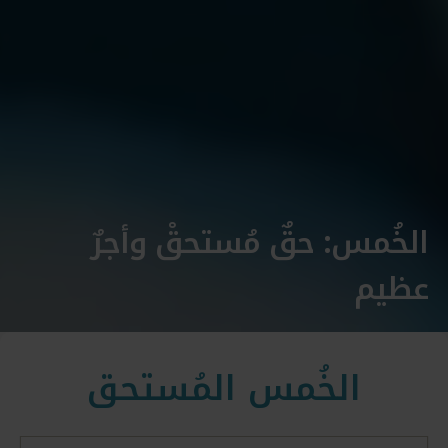
الخُمس: حقٌ مُستحقْ وأجرٌ
عظيم
الخُمس المُستحق