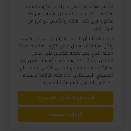
الخُمس هو دفع خمس ما زاد عن مؤونة السنة
والأموال الأخرى مثل المعادن والكنوز بشروط
مذكورة في كتب الفقه. والخُمس هو فرع من
فروع الدين.
يجب ملاحظة أن الخمس لا يُفرض على كل شيء،
ولكن يستهدف بشكل خاص الثروة الفائضة. يُحدَدْ
المبلغ الذي يجب دفعه كخمس على الدخل
الفائض بنسبة ٢٠٪. وقد نالت مؤسسة العين إذن
ومباركة سماحة المرجع الديني الأعلى السيد علي
الحسيني السيستاني (دام ظله الوارف) بإستلام
١٠٠٪ من الحقوق الشرعية (الخمس).
قُم بدفع الخُمس المُستحق
الإجازة الشرعية