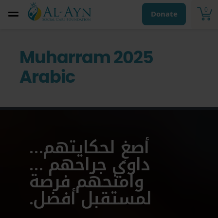
0
Donate
Muharram 2025
Arabic
أصغِ لحكايتهم…
داوي جراحهم …
وامنحهم فرصة
لمستقبل أفضل.