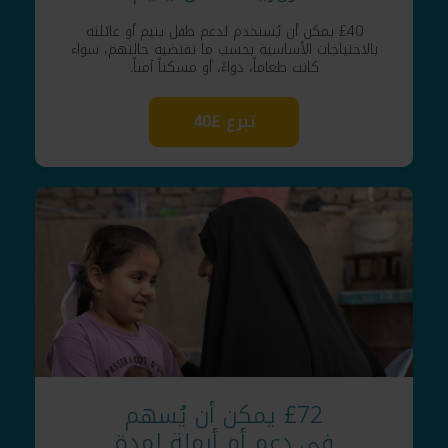
£40 يمكن أن يُستخدم لدعم طفل يتيم أو عائلته
بالاحتياجات الأساسية بحسب ما تقتضيه حالتهم، سواء
كانت طعاماً، دواءً، أو مسكناً آمناً.
تبرع £40
£72 يمكن أن يُسهم
في دعم أم أرملة لمدة