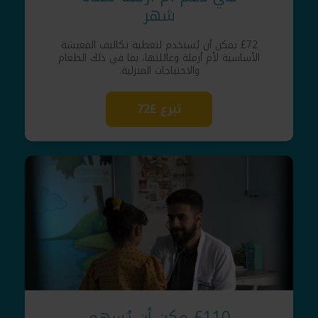
شهر
£72 يمكن أن يُستخدم لتغطية تكاليف المعيشة
الأساسية لأم أرملة وعائلتها، بما في ذلك الطعام
والاحتياجات المنزلية.
تبرع £72
£110 مكن أن يُسهم