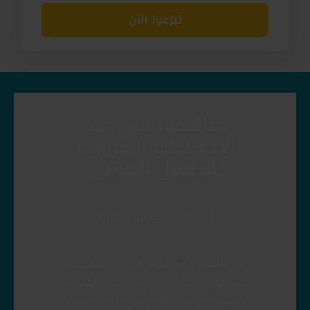
تبرّعوا الآن
ساهموا في سد
الاحتياجات الضرورية
للأطفال اليتامى
ادعموا صندوق محرم
تبرعاتكم تساعدنا في الاستجابة
الفورية لاحتياجات الأطفال اليتامى
وعائلاتهم في العراق وأفغانستان،