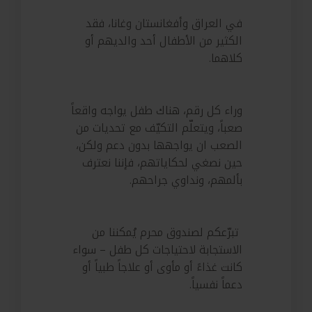
في العراق وأفغانستان وغانا، فقد
الكثير من الأطفال أحد والديهم أو
كلاهما.
وراء كل رقم، هناك طفل يواجه واقعاً
صعباً، ويتعلّم التكيّف مع تحديات من
الصعب ان يواجهها بدون دعم ولكن،
حين نصغي لحكاياتهم، فإننا نعترف
بألمهم، ونداوي جراحهم.
تبرّعكم لصندوق محرم يُمكننا من
الاستجابة لاحتياجات كل طفل – سواء
كانت غذاءً أو مأوى أو علاجاً طبياً أو
دعماً نفسياً.