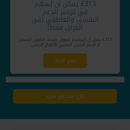
£313 يمكن أن يُسهم
في توفير الدعم
النفسي والعاطفي (في
العراق فقط)
£313 يمكن أن يُستخدم لتمويل جلسات التأهيل النفسي
أو الدعم الصحي النفسي للأطفال اليتامى.
تبرع £313
تبرّع لصندوق محرم