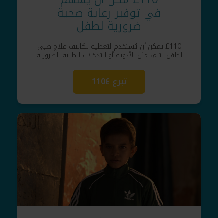
في توفير رعاية صحية
ضرورية لطفل
£110 يمكن أن يُستخدم لتغطية تكاليف علاج طبي
لطفل يتيم، مثل الأدوية أو التدخلات الطبية الضرورية
تبرع £110