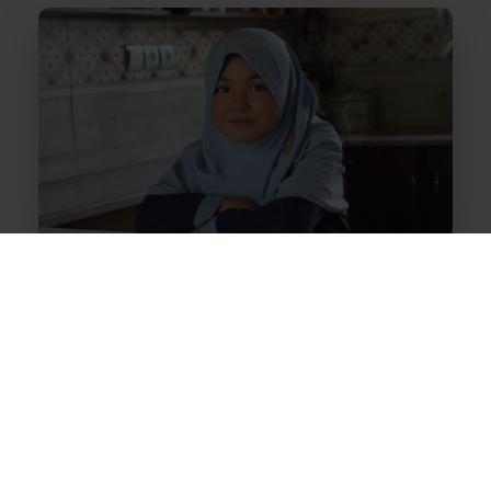
كفالة الأطفال اليتامى
كونوا مصدر الأمان الذي يحتاجه الأطفال
اليتامى
برنامج كفالة الأطفال اليتامى في مؤسسة
العين صُمّم ليتلاءم مع احتياجات الطفل –
نرافق خطوات تعافيه، ونسند رحلته نحو
مستقبلٍ أفضل.